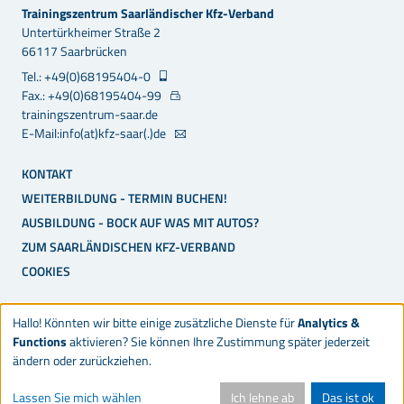
Trainingszentrum Saarländischer Kfz-Verband
Untertürkheimer Straße 2
66117 Saarbrücken
Tel.: +49(0)68195404-0
Fax.: +49(0)68195404-99
trainingszentrum-saar.de
E-Mail:info(at)kfz-saar(.)de
KONTAKT
WEITERBILDUNG - TERMIN BUCHEN!
AUSBILDUNG - BOCK AUF WAS MIT AUTOS?
ZUM SAARLÄNDISCHEN KFZ-VERBAND
COOKIES
Hallo! Könnten wir bitte einige zusätzliche Dienste für
Analytics &
Functions
aktivieren? Sie können Ihre Zustimmung später jederzeit
ändern oder zurückziehen.
© 2026 Trainingszentrum Saarländischer Kfz-Verband
Lassen Sie mich wählen
Ich lehne ab
Das ist ok